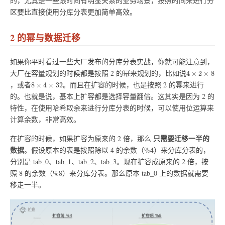
的，尤其是一些跟时间有明显关系的业务场景，按照时间来进行分
区要比直接使用分库分表更加简单高效。
2 的幂与数据迁移
如果你平时看过一些大厂发布的分库分表实战，你就可能注意到，
4
×
2
×
8
大厂在容量规划的时候都是按照 2 的幂来规划的，比如说
4
×
2
×
8
8
×
4
×
32
，或者
。而且在扩容的时候，也是按照 2 的幂来进行
8
×
4
×
32
的。也就是说，基本上扩容都是选择容量翻倍。这其实是因为 2 的
特性，在使用哈希取余来进行分库分表的时候，可以使用位运算来
计算余数，非常高效。
只需要迁移一半的
在扩容的时候，如果扩容为原来的 2 倍，那么
数据
。假设原本的表是按照除以 4 的余数（%4）来分库分表的，
分别是 tab_0、tab_1、tab_2、tab_3。现在扩容成原来的 2 倍，按
照 8 的余数（%8）来分库分表。那么原本 tab_0 上的数据就需要
移走一半。